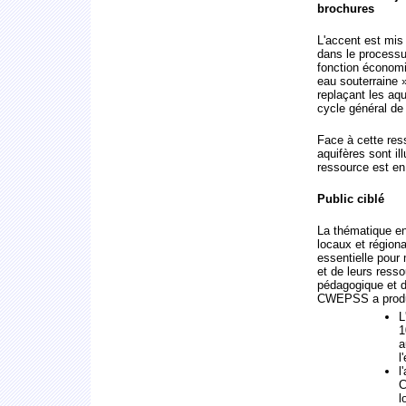
brochures
L'accent est mis 
dans le processus
fonction économi
eau souterraine 
replaçant les aqu
cycle général de 
Face à cette ress
aquifères sont i
ressource est en
Public ciblé
La thématique en
locaux et régiona
essentielle pour
et de leurs resso
pédagogique et d
CWEPSS a produi
L
1
a
l
l
C
l