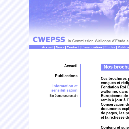
Accueil
|
News
|
Contact
|
L'association
|
Etudes
|
Publica
Accueil
Nos broch
Publications
Ces brochures 
conçues et rédi
Information et
Fondation Roi 
sensibilisation
wallonne, dans 
Européenne de 
Big Jump souterrain
remis à jour à l
Conservation de
documents expl
de pages, les pa
et la richesse d
Contenu et suje