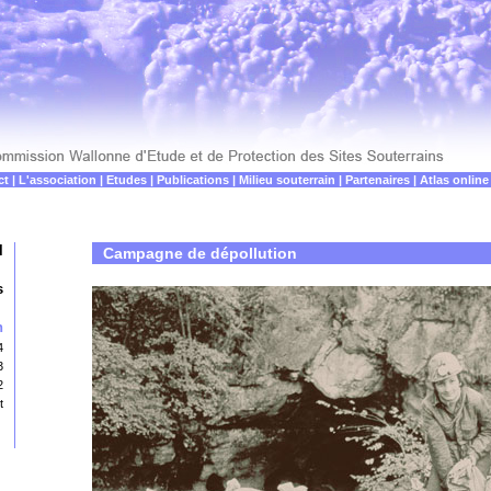
ct
|
L'association
|
Etudes
|
Publications
|
Milieu souterrain
|
Partenaires
|
Atlas online
l
Campagne de dépollution
s
n
4
3
2
t