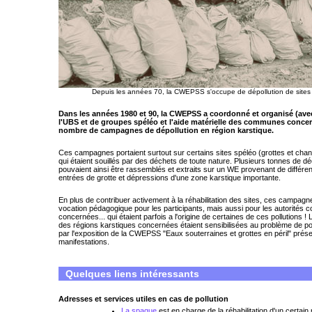
Depuis les années 70, la CWEPSS s'occupe de dépollution de sites 
Dans les années 1980 et 90, la CWEPSS a coordonné et organisé (avec
l'UBS et de groupes spéléo et l'aide matérielle des communes concer
nombre de campagnes de dépollution en région karstique.
Ces campagnes portaient surtout sur certains sites spéléo (grottes et chan
qui étaient souillés par des déchets de toute nature. Plusieurs tonnes de d
pouvaient ainsi être rassemblés et extraits sur un WE provenant de différen
entrées de grotte et dépressions d'une zone karstique importante.
En plus de contribuer activement à la réhabilitation des sites, ces campag
vocation pédagogique pour les participants, mais aussi pour les autorités
concernées... qui étaient parfois a l'origine de certaines de ces pollutions !
des régions karstiques concernées étaient sensibilisées au problème de pol
par l'exposition de la CWEPSS "Eaux souterraines et grottes en péril" prés
manifestations.
Quelques liens intéressants
Adresses et services utiles en cas de pollution
La spaque
est en charge de la réhabilitation d'un certai