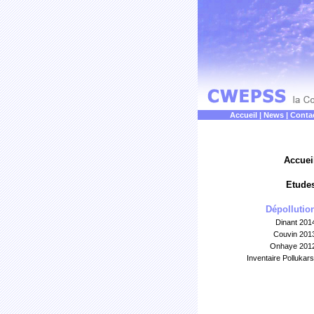
Accueil
|
News
|
Conta
Accuei
Etude
Dépollutio
Dinant 201
Couvin 201
Onhaye 201
Inventaire Pollukars