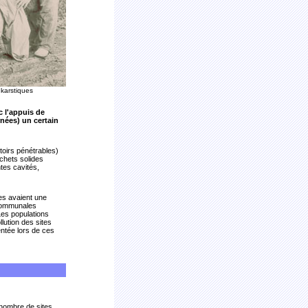
karstiques
 l'appuis de
nées) un certain
toirs pénétrables)
échets solides
tes cavités,
nes avaient une
 communales
 Les populations
lution des sites
entée lors de ces
n nombre de sites