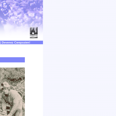
|
Devenez Cwepssien!