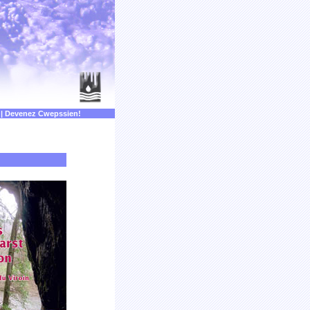
|
Devenez Cwepssien!