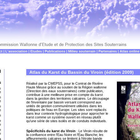
ct
|
L'association
|
Etudes
|
Publications
|
Milieu souterrain
|
Partenaires
|
Atlas online
l
Atlas du Karst du Bassin du Viroin (édition 2009)
s
Réalisé par la CWEPSS, pour le Contrat de Rivière
Haute Meuse grâce au soutien de la Région wallonne
s
(Direction des eaux souterraines) cette publication,
e
contribue à une meilleure prise en compte du karst
e
dans la gestion des territoires calcaires. Le découpage
e
de l'inventaire par bassin versant correspond aux
unités de gestion communément utilisées dans les
e
politiques de l'eau en Europe. Les sites sont replacés
e
dans leur contexte hydrogéologique pour approcher le
e
karst comme un système ouvert en réseau plutôt
e
qu'une série de sites isolés et de conduits individuels.
e
e
Spécificités du karst du Viroin
: Le Viroin résulte de
e
la confluence entre l'Eau Noire et l'Eau Blanche; les
affleurements calcaires se limitent à l'étroite bande
a