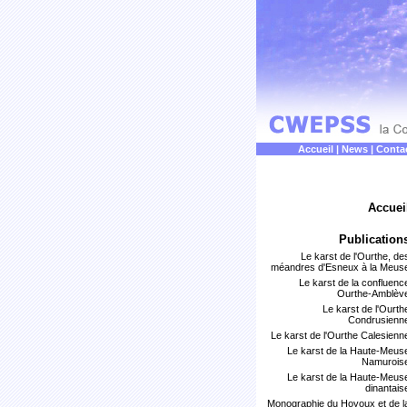
Accueil
|
News
|
Conta
Accuei
Publication
Le karst de l'Ourthe, de
méandres d'Esneux à la Meus
Le karst de la confluenc
Ourthe-Amblèv
Le karst de l'Ourth
Condrusienn
Le karst de l'Ourthe Calesienn
Le karst de la Haute-Meus
Namurois
Le karst de la Haute-Meus
dinantais
Monographie du Hoyoux et de l