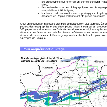
les prospections sur le terrain ont permis d'enrichir l'Atl
sites;
l'ensemble des sources bibliographiques, les témoignag
non publiés ont été intégrés;
les données des nouvelles cartes géologiques et hydro
dressées en Région wallonne ont été prises en compte.
C'est un tout nouvel inventaire bien plus complet et bien plus agréable à co
photos, des topographies et des descriptions mises à jour) qui est proposé
300 pages vous donneront une foule de renseignements originaux qui vous
découvrir une face cachée mais fascinante du Viroin et vous donneront envi
découverte de ces sites et d'une région parmi les plus belles, les plus divers
sauvages de Belgique.
Pour acquérir cet ouvrage