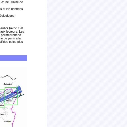
as d'une 60aine de
es et les données
géologiques
nsulter (avec 120
 aux lecteurs. Les
 permettront de
e de partir à la
ifiées et les plus