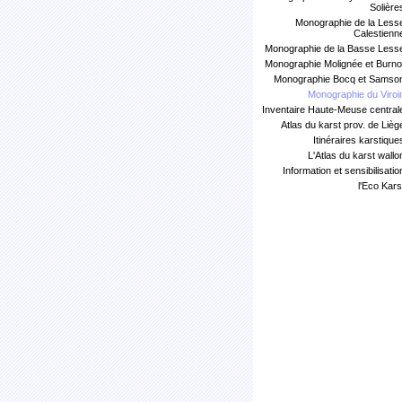
Solière
Monographie de la Less
Calestienn
Monographie de la Basse Less
Monographie Molignée et Burno
Monographie Bocq et Samso
Monographie du Viroi
Inventaire Haute-Meuse central
Atlas du karst prov. de Lièg
Itinéraires karstique
L'Atlas du karst wallo
Information et sensibilisatio
l'Eco Kars