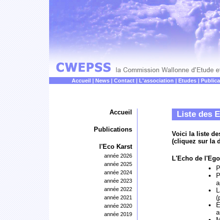
Accueil
|
News
|
Contact
|
L'association
|
Etudes
|
Publica
Accueil
Liste des E
Publications
Voici la liste 
(cliquez sur la
l'Eco Karst
année 2026
L'Echo de l'Ego
année 2025
P
année 2024
P
année 2023
a
année 2022
L
(
année 2021
E
année 2020
a
année 2019
M