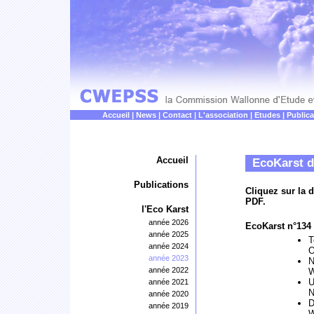
Accueil
|
News
|
Contact
|
L'association
|
Etudes
|
Publica
Accueil
EcoKarst d
Publications
Cliquez sur la 
PDF.
l'Eco Karst
année 2026
EcoKarst n°134 
année 2025
T
année 2024
O
année 2023
N
année 2022
W
U
année 2021
N
année 2020
D
année 2019
W