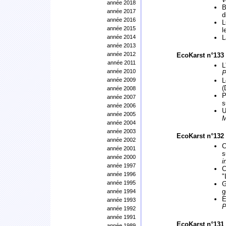
année 2018
B
année 2017
d
année 2016
L
année 2015
l
année 2014
L
année 2013
année 2012
EcoKarst n°133 
année 2011
L
année 2010
P
année 2009
L
(
année 2008
P
année 2007
s
année 2006
U
année 2005
M
année 2004
année 2003
EcoKarst n°132 
année 2002
C
année 2001
s
année 2000
i
année 1997
C
année 1996
"
année 1995
G
g
année 1994
E
année 1993
P
année 1992
année 1991
EcoKarst n°131 
année 1989