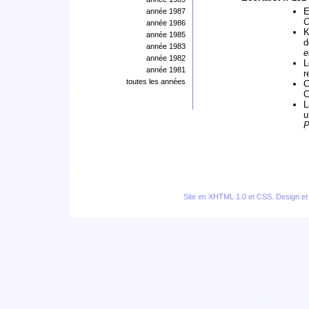
E
année 1987
C
année 1986
K
année 1985
d
année 1983
e
année 1982
L
année 1981
r
toutes les années
C
C
L
u
P
Site en
XHTML 1.0
et
CSS
. Design e