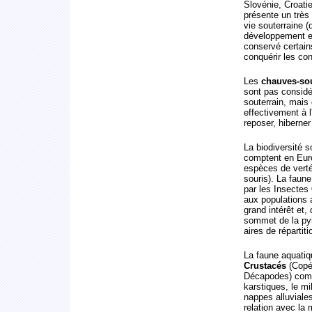
Slovénie, Croatie
présente un très 
vie souterraine 
développement et 
conservé certain
conquérir les co
Les
chauves-so
sont pas consid
souterrain, mais
effectivement à l
reposer, hiberner
La biodiversité s
comptent en Euro
espèces de verté
souris). La faun
par les Insectes
aux populations 
grand intérêt et,
sommet de la pyra
aires de répartiti
La faune aquatiq
Crustacés
(Copé
Décapodes) compt
karstiques, le mi
nappes alluviales
relation avec la