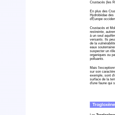
Crustacés (les R
En plus des Crus
Hydrobiidae des 
d'Europe occiden
Crustacés et Mol
restreinte, autre
à un seul aquifè
versants. Ils peu
de la vulnérabili
eaux souterraines
suspecter un rôl
organiques ou pa
polluants.
Mais l'exceptionn
sur son caractè
exemple, sont d'
surface de la ter
d'une faune qui 
Trogloxènes
Les
Trogloxène