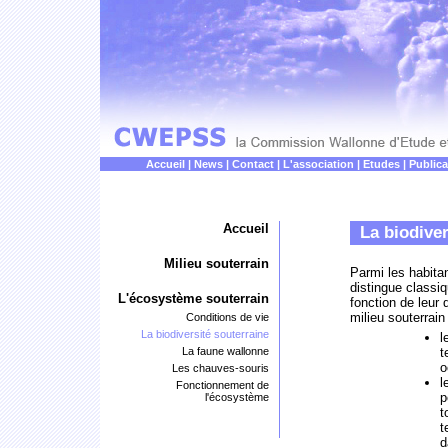
Accueil
|
News
|
Contact
|
L'association
|
Etudes
|
Publica
Accueil
La biodiver
Milieu souterrain
Parmi les habit
distingue classi
L'écosystème souterrain
fonction de leur
milieu souterrain 
Conditions de vie
La biodiversité souterraine
l
La faune wallonne
t
o
Les chauves-souris
l
Fonctionnement de
p
l'écosystème
t
t
d