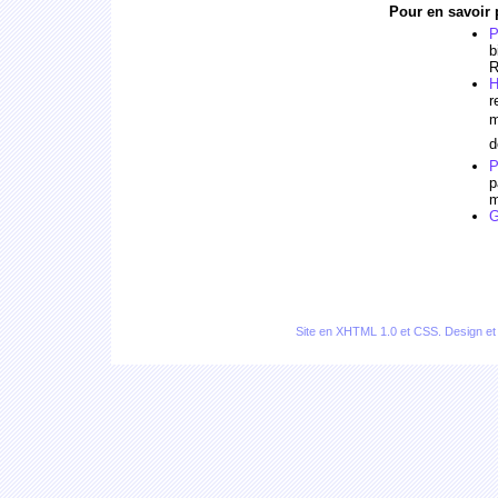
Pour en savoir p
P
b
R
H
r
m
d
P
p
m
G
Site en
XHTML 1.0
et
CSS
. Design e