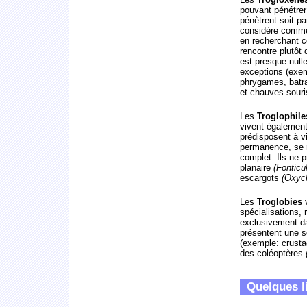
pouvant pénétrer
pénètrent soit p
considère comme 
en recherchant c
rencontre plutôt 
est presque nulle
exceptions (exem
phrygames, batra
et chauves-souri
Les
Troglophile
vivent également 
prédisposent à vi
permanence, se r
complet. Ils ne 
planaire
(Fonticul
escargots
(Oxych
Les
Troglobies
v
spécialisations, 
exclusivement da
présentent une sé
(exemple: crust
des coléoptères
Quelques l