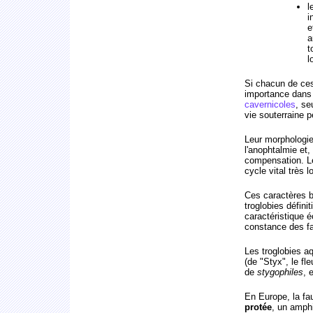
l
i
e
a
t
l
Si chacun de ces
importance dan
cavernicoles
, se
vie souterraine 
Leur morphologie
l'anophtalmie et,
compensation. Leu
cycle vital très 
Ces caractères bi
troglobies défini
caractéristique é
constance des fa
Les troglobies a
(de "Styx", le f
de
stygophiles
, 
En Europe, la fa
protée
, un amph