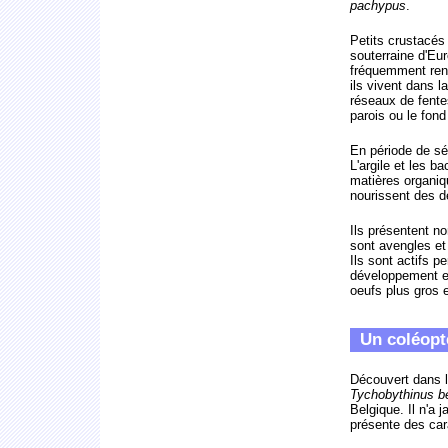
pachypus
.
Petits crustacés
souterraine d'Eu
fréquemment renc
ils vivent dans l
réseaux de fente
parois ou le fond
En période de sé
L'argile et les b
matières organiq
nourissent des d
Ils présentent n
sont avengles et
Ils sont actifs p
développement es
oeufs plus gros
Un coléopt
Découvert dans l'
Tychobythinus b
Belgique. Il n'a 
présente des cara