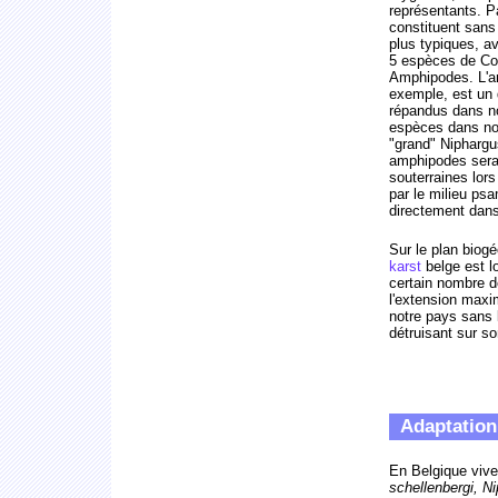
représentants. P
constituent sans
plus typiques, a
5 espèces de Co
Amphipodes. L'a
exemple, est un 
répandus dans no
espèces dans nos
"grand" Niphargu
amphipodes serai
souterraines lors
par le milieu psa
directement dans
Sur le plan biogé
karst
belge est l
certain nombre d
l'extension maxi
notre pays sans l
détruisant sur s
Adaptation 
En Belgique viv
schellenbergi, N