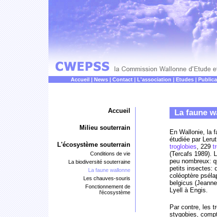
Accueil
|
News
|
Contact
|
L'association
|
Etudes
|
Publica
Accueil
La faune w
Milieu souterrain
En Wallonie, la 
étudiée par Leru
L'écosystème souterrain
troglobies
, 229
t
(Tercafs 1989). L
Conditions de vie
peu nombreux: q
La biodiversité souterraine
petits insectes:
La faune wallonne
coléoptère pséla
Les chauves-souris
belgicus (Jeanne
Fonctionnement de
Lyell à Engis.
l'écosystème
Par contre, les t
stygobies, compte