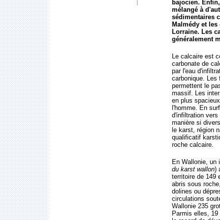
bajocien. Enfin,
mélangé à d'aut
sédimentaires 
Malmédy et les
Lorraine. Les ca
généralement m
Le calcaire est 
carbonate de cal
par l'eau d'infilt
carbonique. Les 
permettent le pa
massif. Les inte
en plus spacieux
l'homme. En surfa
d'infiltration ve
manière si divers
le karst, région n
qualificatif kars
roche calcaire.
En Wallonie, un
du karst wallon
)
territoire de 14
abris sous roche
dolines ou dépres
circulations sout
Wallonie 235 gro
Parmis elles, 19