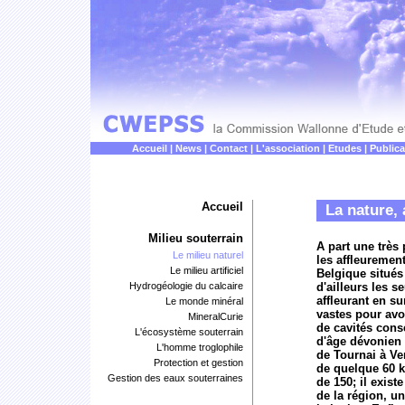
Accueil
|
News
|
Contact
|
L'association
|
Etudes
|
Publica
Accueil
La nature, 
Milieu souterrain
A part une très 
Le milieu naturel
les affleuremen
Le milieu artificiel
Belgique situés
Hydrogéologie du calcaire
d'ailleurs les 
affleurant en s
Le monde minéral
vastes pour av
MineralCurie
de cavités cons
L'écosystème souterrain
d'âge dévonien 
L'homme troglophile
de Tournai à Ve
Protection et gestion
de quelque 60 k
Gestion des eaux souterraines
de 150; il exist
de la région, un