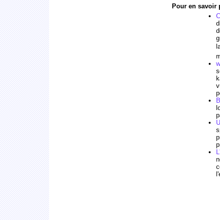
Pour en savoir p
C
d
d
g
l
m
w
s
k
v
p
B
l
p
U
s
p
p
L
n
c
l