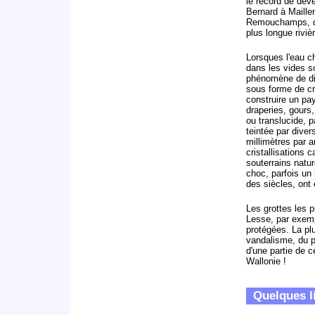
le record de dév
Bernard à Maille
Remouchamps, don
plus longue riviè
Lorsques l'eau c
dans les vides s
phénomène de dis
sous forme de cr
construire un pa
draperies, gours,
ou translucide, 
teintée par dive
millimètres par a
cristallisations
souterrains natur
choc, parfois un 
des siècles, ont 
Les grottes les 
Lesse, par exem
protégées. La plu
vandalisme, du p
d'une partie de c
Wallonie !
Quelques l